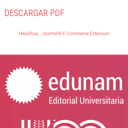
DESCARGAR PDF
HikaShop , Joomla!® E-Commerce Extension