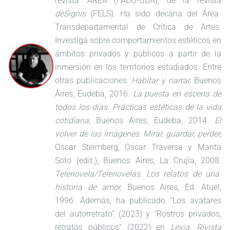
revista
AREA
(FADU-UBA), de la revista
deSignis
(FELS). Ha sido decana del Área
Transdepartamental de Crítica de Artes.
Investiga sobre comportamientos estéticos en
ámbitos privados y públicos a partir de la
inmersión en los territorios estudiados. Entre
otras publicaciones:
Habitar y narrar,
Buenos
Aires, Eudeba, 2016.
La puesta en escena de
todos los días. Prácticas estéticas de la vida
cotidiana,
Buenos Aires, Eudeba, 2014.
El
volver de las imágenes. Mirar, guardar, perder,
Oscar Steimberg, Oscar Traversa y Marita
Soto (edit.), Buenos Aires, La Crujía, 2008.
Telenovela/Telenovelas. Los relatos de una
historia de amor,
Buenos Aires, Ed. Atuel,
1996. Además, ha publicado “Los avatares
del autorretrato” (2023) y “Rostros privados,
retratos públicos” (2022) en
Lexia, Rivista