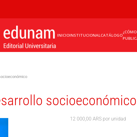
¿CÓMO
INICIO
INSTITUCIONAL
CATÁLOGO
PUBLIC
o socioeconómico
desarrollo socioeconómico
12 000,00 ARS
por unidad