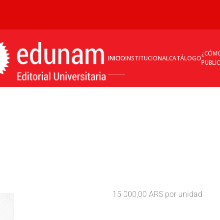
¿CÓM
INICIO
INSTITUCIONAL
CATÁLOGO
PUBLI
15 000,00 ARS
por unidad