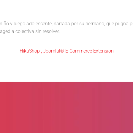
 niño y luego adolescente, narrada por su hermano, que pugna p
gedia colectiva sin resolver.
HikaShop , Joomla!® E-Commerce Extension